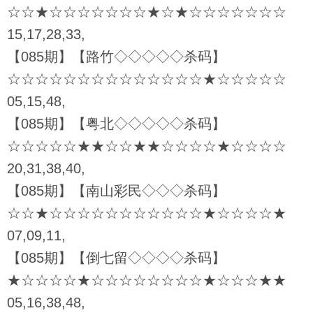
☆☆★☆☆☆☆☆☆☆★☆★☆☆☆☆☆☆☆
15,17,28,33,
【085期】【路竹◇◇◇◇◇杀码】
☆☆☆☆☆☆☆☆☆☆☆☆☆☆★☆☆☆☆☆
05,15,48,
【085期】【粤北◇◇◇◇◇杀码】
☆☆☆☆☆★★☆☆★★☆☆☆☆★☆☆☆☆
20,31,38,40,
【085期】【南山彩民◇◇◇杀码】
☆☆★☆☆☆☆☆☆☆☆☆☆☆★☆☆☆☆★
07,09,11,
【085期】【倒七留◇◇◇◇杀码】
★☆☆☆☆★☆☆☆☆☆☆☆☆★☆☆☆★★
05,16,38,48,