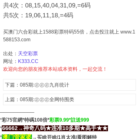
共4次：08,15,40,04,31,09,=6码
共5次：19,06,11,18,=4码
买澳门六合彩就上1588彩票特码55倍，点击投注就上 www.1
588153.com
出处：
天空彩票
网址：
K333.CC
欢迎向您的朋友推荐本站或本资料，一起交流！
下篇：
085期:㊣㊣㊣九肖统计
上篇：
085期:㊣㊣㊣全网特围类
──────────
*
彩75官網*特碼108倍*
彩票9.99*註送999
66662→神奇八码★连准10多期★高手★★
*
澳门管家婆
*
→买啥开啥/1肖太准/看图解特