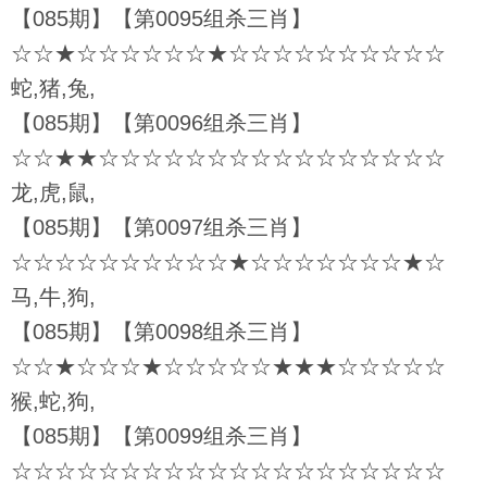
【085期】【第0095组杀三肖】
☆☆★☆☆☆☆☆☆★☆☆☆☆☆☆☆☆☆☆
蛇,猪,兔,
【085期】【第0096组杀三肖】
☆☆★★☆☆☆☆☆☆☆☆☆☆☆☆☆☆☆☆
龙,虎,鼠,
【085期】【第0097组杀三肖】
☆☆☆☆☆☆☆☆☆☆★☆☆☆☆☆☆☆★☆
马,牛,狗,
【085期】【第0098组杀三肖】
☆☆★☆☆☆★☆☆☆☆☆★★★☆☆☆☆☆
猴,蛇,狗,
【085期】【第0099组杀三肖】
☆☆☆☆☆☆☆☆☆☆☆☆☆☆☆☆☆☆☆☆