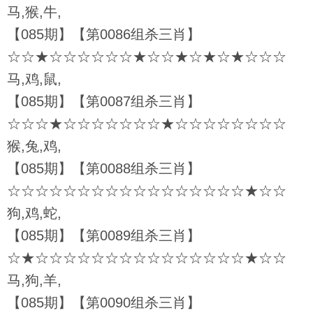
马,猴,牛,
【085期】【第0086组杀三肖】
☆☆★☆☆☆☆☆☆★☆☆★☆★☆★☆☆☆
马,鸡,鼠,
【085期】【第0087组杀三肖】
☆☆☆★☆☆☆☆☆☆☆★☆☆☆☆☆☆☆☆
猴,兔,鸡,
【085期】【第0088组杀三肖】
☆☆☆☆☆☆☆☆☆☆☆☆☆☆☆☆☆★☆☆
狗,鸡,蛇,
【085期】【第0089组杀三肖】
☆★☆☆☆☆☆☆☆☆☆☆☆☆☆☆☆★☆☆
马,狗,羊,
【085期】【第0090组杀三肖】