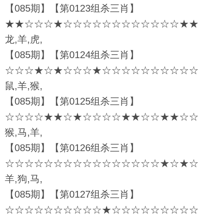
【085期】【第0123组杀三肖】
★★☆☆☆★☆☆☆☆☆☆☆☆☆☆☆☆★★
龙,羊,虎,
【085期】【第0124组杀三肖】
☆☆☆★☆★☆☆☆★☆☆☆☆☆☆☆☆☆☆
鼠,羊,猴,
【085期】【第0125组杀三肖】
☆☆☆☆★★☆★☆☆☆☆★★☆☆★★☆☆
猴,马,羊,
【085期】【第0126组杀三肖】
☆☆☆☆☆☆☆☆☆☆☆☆☆☆☆☆★☆★☆
羊,狗,马,
【085期】【第0127组杀三肖】
☆☆☆☆☆☆☆☆☆☆★☆☆☆☆☆☆☆☆☆