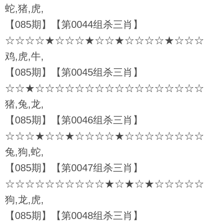
蛇,猪,虎,
【085期】【第0044组杀三肖】
☆☆☆☆★☆☆☆★☆☆★☆☆☆☆★☆☆☆
鸡,虎,牛,
【085期】【第0045组杀三肖】
☆☆★☆☆☆☆☆☆☆☆☆☆☆☆☆☆☆☆☆
猪,兔,龙,
【085期】【第0046组杀三肖】
☆☆☆★☆☆★☆☆☆☆★☆☆☆☆☆☆☆☆
兔,狗,蛇,
【085期】【第0047组杀三肖】
☆☆☆☆☆☆☆☆☆☆★☆★☆★☆☆☆☆☆
狗,龙,虎,
【085期】【第0048组杀三肖】