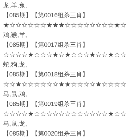
龙,羊,兔,
【085期】【第0016组杀三肖】
★☆☆☆☆☆☆★★★☆☆☆☆☆☆☆☆★☆
鸡,猴,羊,
【085期】【第0017组杀三肖】
☆☆☆☆★☆☆☆★☆★☆☆☆★☆☆★☆☆
蛇,狗,龙,
【085期】【第0018组杀三肖】
☆☆★☆☆☆☆☆☆★★☆☆☆☆★☆☆☆☆
马,鼠,鸡,
【085期】【第0019组杀三肖】
☆☆☆☆★☆☆☆☆☆☆☆☆☆☆☆☆★☆☆
马,鼠,龙,
【085期】【第0020组杀三肖】