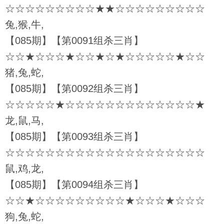
☆☆☆☆☆☆☆☆☆★★☆☆☆☆☆☆☆☆☆
兔,猴,牛,
【085期】【第0091组杀三肖】
☆☆★☆☆☆★☆☆★☆★☆☆☆☆☆★☆☆
猪,兔,蛇,
【085期】【第0092组杀三肖】
☆☆☆☆☆★☆☆☆☆☆☆☆☆☆☆☆☆☆★
龙,鼠,马,
【085期】【第0093组杀三肖】
☆☆☆☆☆☆☆☆☆☆☆☆☆☆☆☆☆☆☆☆
鼠,鸡,龙,
【085期】【第0094组杀三肖】
☆☆★☆☆☆☆☆☆☆☆☆★☆☆☆★☆☆☆
狗,兔,蛇,