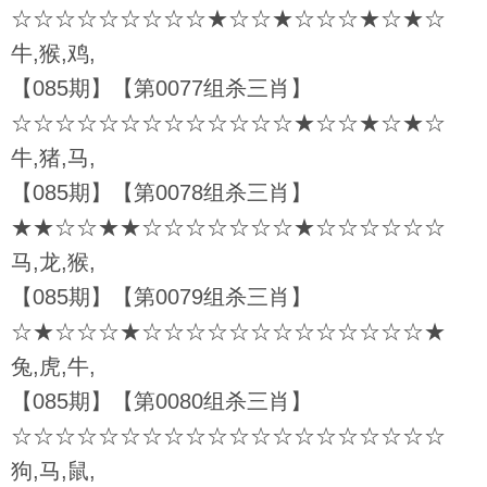
☆☆☆☆☆☆☆☆☆★☆☆★☆☆☆★☆★☆
牛,猴,鸡,
【085期】【第0077组杀三肖】
☆☆☆☆☆☆☆☆☆☆☆☆☆★☆☆★☆★☆
牛,猪,马,
【085期】【第0078组杀三肖】
★★☆☆★★☆☆☆☆☆☆☆★☆☆☆☆☆☆
马,龙,猴,
【085期】【第0079组杀三肖】
☆★☆☆☆★☆☆☆☆☆☆☆☆☆☆☆☆☆★
兔,虎,牛,
【085期】【第0080组杀三肖】
☆☆☆☆☆☆☆☆☆☆☆☆☆☆☆☆☆☆☆☆
狗,马,鼠,