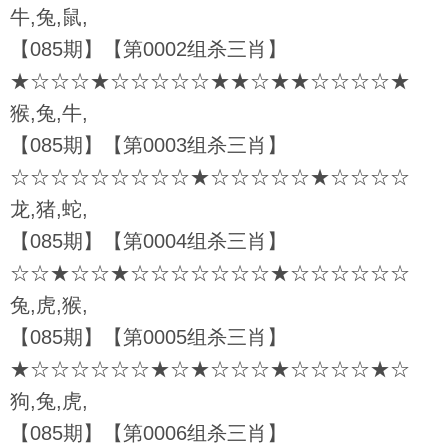
牛,兔,鼠,
【085期】【第0002组杀三肖】
★☆☆☆★☆☆☆☆☆★★☆★★☆☆☆☆★
猴,兔,牛,
【085期】【第0003组杀三肖】
☆☆☆☆☆☆☆☆☆★☆☆☆☆☆★☆☆☆☆
龙,猪,蛇,
【085期】【第0004组杀三肖】
☆☆★☆☆★☆☆☆☆☆☆☆★☆☆☆☆☆☆
兔,虎,猴,
【085期】【第0005组杀三肖】
★☆☆☆☆☆☆★☆★☆☆☆★☆☆☆☆★☆
狗,兔,虎,
【085期】【第0006组杀三肖】