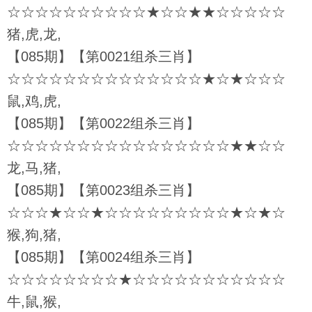
☆☆☆☆☆☆☆☆☆☆★☆☆★★☆☆☆☆☆
猪,虎,龙,
【085期】【第0021组杀三肖】
☆☆☆☆☆☆☆☆☆☆☆☆☆☆★☆★☆☆☆
鼠,鸡,虎,
【085期】【第0022组杀三肖】
☆☆☆☆☆☆☆☆☆☆☆☆☆☆☆☆★★☆☆
龙,马,猪,
【085期】【第0023组杀三肖】
☆☆☆★☆☆★☆☆☆☆☆☆☆☆☆★☆★☆
猴,狗,猪,
【085期】【第0024组杀三肖】
☆☆☆☆☆☆☆☆★☆☆☆☆☆☆☆☆☆☆☆
牛,鼠,猴,