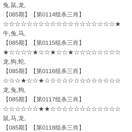
兔,鼠,龙,
【085期】【第0114组杀三肖】
☆☆☆☆☆☆☆☆☆☆☆☆☆☆☆☆☆☆☆★
牛,兔,马,
【085期】【第0115组杀三肖】
★☆☆☆☆★☆☆★☆☆★☆☆☆☆☆☆☆☆
龙,狗,蛇,
【085期】【第0116组杀三肖】
☆☆☆★☆☆★☆☆☆☆☆☆☆☆☆☆☆☆☆
龙,兔,狗,
【085期】【第0117组杀三肖】
☆☆☆☆☆☆★★☆☆☆☆☆☆☆☆☆☆☆☆
鼠,马,龙,
【085期】【第0118组杀三肖】