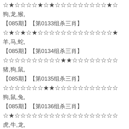
☆★☆☆☆☆★☆★☆☆☆☆☆☆☆☆☆★☆
狗,龙,猴,
【085期】【第0133组杀三肖】
☆★☆★☆★☆☆☆☆☆☆☆☆☆☆☆☆☆★
羊,马,蛇,
【085期】【第0134组杀三肖】
☆☆☆☆☆☆☆☆☆☆★★☆☆☆☆☆☆☆☆
猪,狗,鼠,
【085期】【第0135组杀三肖】
☆☆☆☆☆☆☆★★☆☆☆☆☆☆☆☆☆☆☆
狗,鼠,兔,
【085期】【第0136组杀三肖】
☆★☆☆☆☆☆☆☆☆☆☆☆☆☆☆☆☆☆☆
虎,牛,龙,