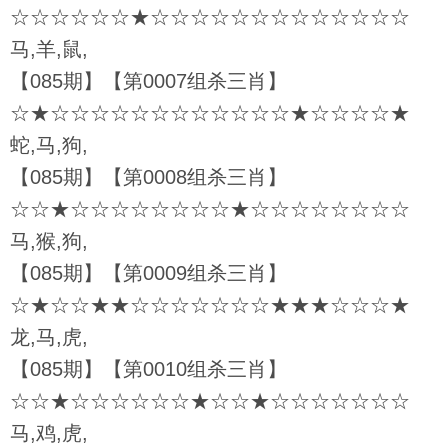
☆☆☆☆☆☆★☆☆☆☆☆☆☆☆☆☆☆☆☆
马,羊,鼠,
【085期】【第0007组杀三肖】
☆★☆☆☆☆☆☆☆☆☆☆☆☆★☆☆☆☆★
蛇,马,狗,
【085期】【第0008组杀三肖】
☆☆★☆☆☆☆☆☆☆☆★☆☆☆☆☆☆☆☆
马,猴,狗,
【085期】【第0009组杀三肖】
☆★☆☆★★☆☆☆☆☆☆☆★★★☆☆☆★
龙,马,虎,
【085期】【第0010组杀三肖】
☆☆★☆☆☆☆☆☆★☆☆★☆☆☆☆☆☆☆
马,鸡,虎,