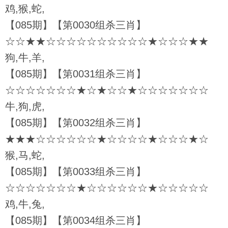
鸡,猴,蛇,
【085期】【第0030组杀三肖】
☆☆★★☆☆☆☆☆☆☆☆☆☆★☆☆☆★★
狗,牛,羊,
【085期】【第0031组杀三肖】
☆☆☆☆☆☆☆★☆★☆☆★☆☆☆☆☆☆☆
牛,狗,虎,
【085期】【第0032组杀三肖】
★★★☆☆☆☆☆☆★☆☆☆☆★☆☆☆★☆
猴,马,蛇,
【085期】【第0033组杀三肖】
☆☆☆☆☆☆☆★☆☆☆☆☆☆★☆☆☆☆☆
鸡,牛,兔,
【085期】【第0034组杀三肖】