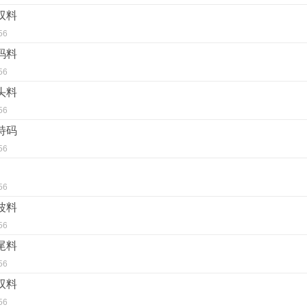
双料
56
码料
56
头料
56
特码
56
56
波料
56
尾料
56
双料
56