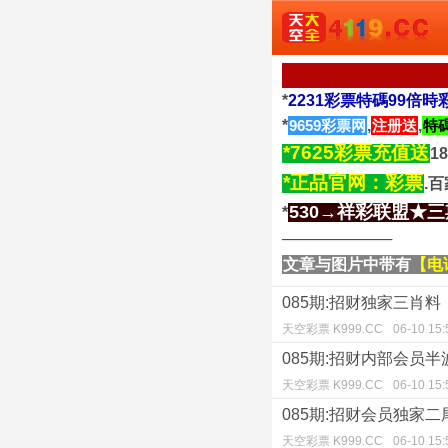
*
2231彩票特碼99倍時
*
9659彩票网
,
注册送
,
特碼
*7625彩票充值送
1
*正品官网：彩票
.
530→祥彩联盟★
*
──────────
文章与图片中带有
【电
085期:招财独家三肖料
天空彩票 K999.CC
06-10 15:
085期:招财内部会员半
天空彩票 K999.CC
06-10 15:
085期:招财会员独家二
天空彩票 K999.CC
06-10 15: