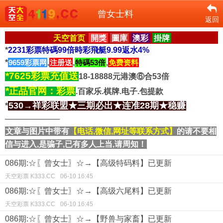
曾女士料
返回
天空首页
開獎
圖庫
澳彩
掛牌
*
2231彩票特碼99倍時彩飛艇9.99返水4%
*
9659彩票网
,
注册送
,
特碼53倍
,
免费资料
*7625彩票充值送
18-18888元港澳⑥合53倍
*正品官网：彩票
.百家乐.棋牌.电子.包提款
530→祥彩联盟★三期必出★连准28期★稳赚
*
──────────
文章与图片中带有
【电话,微信,网址等联系方式】
的请不要相
信与进入,是骗子,已有多人上当,请周知！
086期:☆〖曾女士〗☆→【高级特码料】已更新
天空彩票 K333.CC
06-10 16:45
086期:☆〖曾女士〗☆→【高级六尾料】已更新
天空彩票 K333.CC
06-10 16:45
086期:☆〖曾女士〗☆→【野兽与家畜】已更新