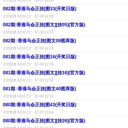
天空彩票 K333.CC
08-01 08:00
082期:香港马会正挂[图33(开奖日版)
天空彩票 K333.CC
07-30 14:28
082期:香港马会正挂[图文][挂05](官方版)
天空彩票 K333.CC
07-30 14:27
082期 :香港马会正挂[图文09图库版)
天空彩票 K333.CC
07-30 14:26
081期:香港马会正挂[图16(开奖日版)
天空彩票 K333.CC
07-28 12:33
081期:香港马会正挂[图文][挂16](官方版)
天空彩票 K333.CC
07-28 12:32
081期 :香港马会正挂[图文40图库版)
天空彩票 K333.CC
07-28 12:31
080期:香港马会正挂[图43(开奖日版)
天空彩票 K333.CC
07-25 13:44
080期:香港马会正挂[图文][挂26](官方版)