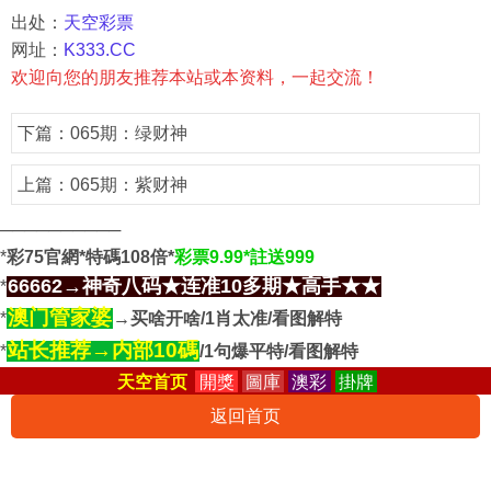
出处：
天空彩票
网址：
K333.CC
欢迎向您的朋友推荐本站或本资料，一起交流！
下篇：
065期：绿财神
上篇：
065期：紫财神
──────────
*
彩75官網*特碼108倍*
彩票9.99*註送999
66662→神奇八码★连准10多期★高手★★
*
澳门管家婆
*
→买啥开啥/1肖太准/看图解特
站长推荐→内部10碼
*
/1句爆平特/看图解特
天空首页
開獎
圖庫
澳彩
掛牌
返回首页