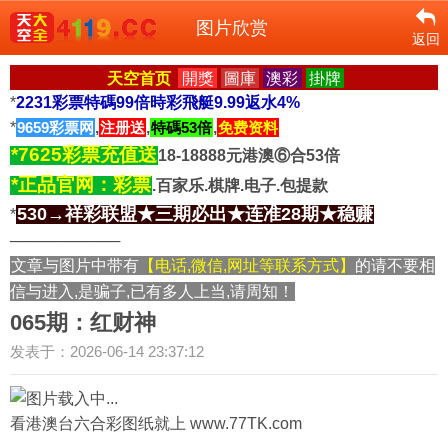
图片欣赏
返回
天空首页
開獎
圖庫
澳彩
掛牌
*
2231彩票特碼99倍時彩飛艇9.99返水4%
*
9659彩票网
,
注册送
,
特碼53倍
,
免费资料
*7625彩票充值送
18-18888元港澳⑥合53倍
*正品官网：彩票
.百家乐.棋牌.电子.包提款
530→祥彩联盟★三期必出★连准28期★稳赚
*
──────────
文章与图片中带有
【电话,微信,网址等联系方式】
的请不要相
信与进入,是骗子,已有多人上当,请周知！
065期：红财神
发表于：2026-06-14 23:37:12
看港澳台六合彩图纸就上 www.77TK.com