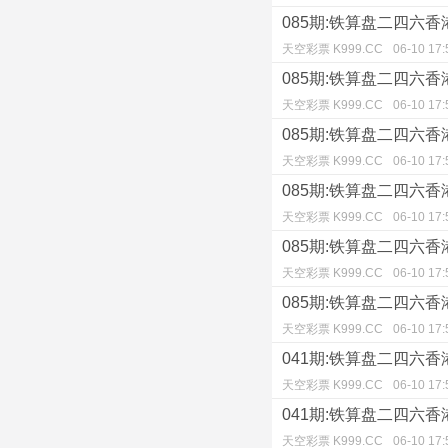
085期:铁算盘二四六
天空彩票 K999.CC
06-10 17:
085期:铁算盘二四六
天空彩票 K999.CC
06-10 17:
085期:铁算盘二四六
天空彩票 K999.CC
06-10 17:
085期:铁算盘二四六
天空彩票 K999.CC
06-10 17:
085期:铁算盘二四六
天空彩票 K999.CC
06-10 17:
085期:铁算盘二四六
天空彩票 K999.CC
06-10 17:
041期:铁算盘二四六
天空彩票 K999.CC
06-10 17:
041期:铁算盘二四六
天空彩票 K999.CC
06-10 17: