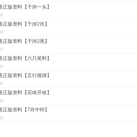
香港正版资料【干掉一头】
52
香港正版资料【干掉2肖】
52
香港正版资料【干掉2尾】
52
香港正版资料【六只尾料】
52
香港正版资料【五行规律】
52
香港正版资料【买啥开啥】
52
香港正版资料【7肖中特】
52