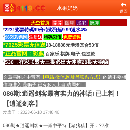
水果奶奶
返回
天空首页
開獎
圖庫
澳彩
掛牌
*
2231彩票特碼99倍時彩飛艇9.99返水4%
*
9659彩票网
,
注册送
,
特碼53倍
,
免费资料
*7625彩票充值送
18-18888元港澳⑥合53倍
*正品官网：彩票
.百家乐.棋牌.电子.包提款
530→祥彩联盟★三期必出★连准28期★稳赚
*
──────────
文章与图片中带有
【电话,微信,网址等联系方式】
的请不要相
信与进入,是骗子,已有多人上当,请周知！
086期:逍遥剑客最有实力的神话↑已上料！
【逍遥剑客】
发表于：2023-06-10 17:48:46
086期★逍遥剑客★一肖中平特【猪猪猪】开：??准