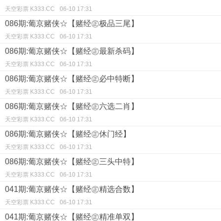
天空彩票 K333.CC
06-10 17:31
086期:葡京赌侠☆【赌经㊣极品三尾】
天空彩票 K333.CC
06-10 17:31
086期:葡京赌侠☆【赌经㊣最新杀码】
天空彩票 K333.CC
06-10 17:31
086期:葡京赌侠☆【赌经㊣必中特断】
天空彩票 K333.CC
06-10 17:31
086期:葡京赌侠☆【赌经㊣六选二肖】
天空彩票 K333.CC
06-10 17:31
086期:葡京赌侠☆【赌经㊣休门经】
天空彩票 K333.CC
06-10 17:31
086期:葡京赌侠☆【赌经㊣三头中特】
天空彩票 K333.CC
06-10 17:31
041期:葡京赌侠☆【赌经㊣精选合数】
天空彩票 K333.CC
06-10 17:31
041期:葡京赌侠☆【赌经㊣精准单双】