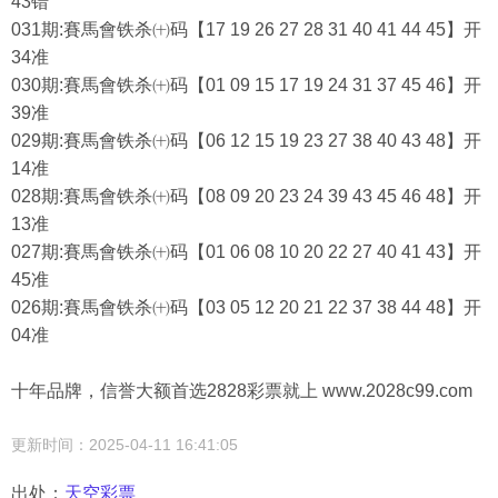
43错
031期:賽馬會铁杀㈩码【17 19 26 27 28 31 40 41 44 45】开
34准
030期:賽馬會铁杀㈩码【01 09 15 17 19 24 31 37 45 46】开
39准
029期:賽馬會铁杀㈩码【06 12 15 19 23 27 38 40 43 48】开
14准
028期:賽馬會铁杀㈩码【08 09 20 23 24 39 43 45 46 48】开
13准
027期:賽馬會铁杀㈩码【01 06 08 10 20 22 27 40 41 43】开
45准
026期:賽馬會铁杀㈩码【03 05 12 20 21 22 37 38 44 48】开
04准
十年品牌，信誉大额首选2828彩票就上 www.2028c99.com
更新时间：2025-04-11 16:41:05
出处：
天空彩票