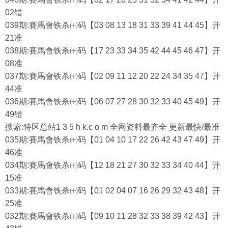
02错
039期:賽馬會铁杀㈩码【03 08 13 18 31 33 39 41 44 45】开
21准
038期:賽馬會铁杀㈩码【17 23 33 34 35 42 44 45 46 47】开
08准
037期:賽馬會铁杀㈩码【02 09 11 12 20 22 24 34 35 47】开
44准
036期:賽馬會铁杀㈩码【06 07 27 28 30 32 33 40 45 49】开
49错
搜索:特区总站1 3 5 h k.c o m 全网资料最齐全 更新最快/最准
035期:賽馬會铁杀㈩码【01 04 10 17 22 26 42 43 47 49】开
46准
034期:賽馬會铁杀㈩码【12 18 21 27 30 32 33 34 40 44】开
15准
033期:賽馬會铁杀㈩码【01 02 04 07 16 26 29 32 43 48】开
25准
032期:賽馬會铁杀㈩码【09 10 11 28 32 33 38 39 42 43】开