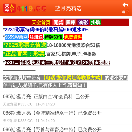
蓝月亮精选
返回
天空首页
開獎
圖庫
澳彩
掛牌
*
2231彩票特碼99倍時彩飛艇9.99返水4%
*
9659彩票网
,
注册送
,
特碼53倍
,
免费资料
*7625彩票充值送
18-18888元港澳⑥合53倍
*正品官网：彩票
.百家乐.棋牌.电子.包提款
530→祥彩联盟★三期必出★连准28期★稳赚
*
──────────
文章与图片中带有
【电话,微信,网址等联系方式】
的请不要相
信与进入,是骗子,已有多人上当,请周知！
085期:蓝月亮_正版白金vip会员料_已公开
天空彩票 K333.CC
11-04 14:20
086期:蓝月亮【金牌精准绝杀一行】已免费公开
天空彩票 K333.CC
11-04 14:20
086期:蓝月亮【野兽与家畜必中特】已免费公开