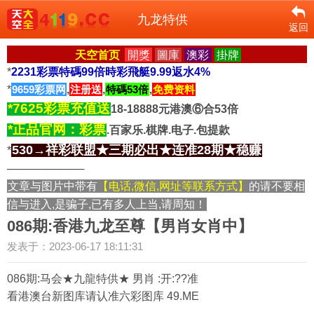
九龙特供
返回
天空首页
開獎
圖庫
澳彩
掛牌
*
2231彩票特碼99倍時彩飛艇9.99返水4%
*
9659彩票网
,
注册送
,
特碼53倍
,
免费资料
*7625彩票充值送
18-18888元港澳⑥合53倍
*正品官网：彩票
.百家乐.棋牌.电子.包提款
530→祥彩联盟★三期必出★连准28期★稳赚
*
──────────
文章与图片中带有
【电话,微信,网址等联系方式】
的请不要相
信与进入,是骗子,已有多人上当,请周知！
086期:香港九龙至尊【男肖女肖中】
发表于：2023-06-17 18:11:31
086期:马会★九龍特供★ 男肖 :开:??准
看港澳台新图库请认准六彩图库 49.ΜΕ