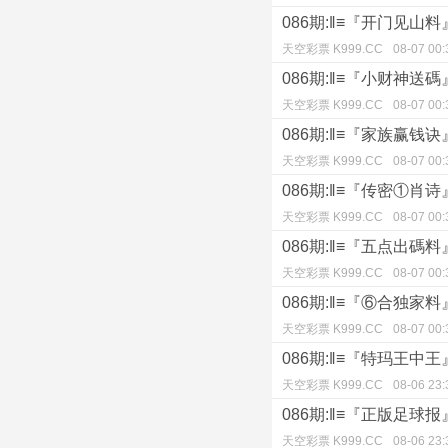
086期:‖≡『开门见山料
天空彩票 K999.CC
08-07 00:
086期:‖≡『小财神送碼
天空彩票 K999.CC
08-07 00:
086期:‖≡『家族赢钱诀
天空彩票 K999.CC
08-07 00:
086期:‖≡『传密①肖诗
天空彩票 K999.CC
08-07 00:
086期:‖≡『五点出碼料
天空彩票 K999.CC
08-07 00:
086期:‖≡『⑥合独家料
天空彩票 K999.CC
08-07 00:
086期:‖≡『特玛王中王
天空彩票 K999.CC
08-06 23:
086期:‖≡『正版足球报
天空彩票 K999.CC
08-06 23: