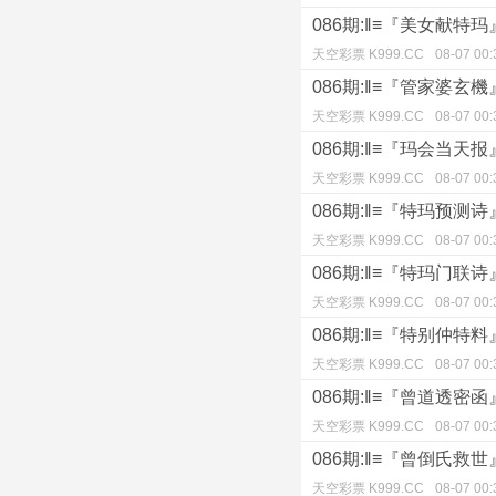
086期:‖≡『美女献特玛
天空彩票 K999.CC
08-07 00:
086期:‖≡『管家婆玄機
天空彩票 K999.CC
08-07 00:
086期:‖≡『玛会当天报
天空彩票 K999.CC
08-07 00:
086期:‖≡『特玛预测诗
天空彩票 K999.CC
08-07 00:
086期:‖≡『特玛门联诗
天空彩票 K999.CC
08-07 00:
086期:‖≡『特别仲特料
天空彩票 K999.CC
08-07 00:
086期:‖≡『曾道透密函
天空彩票 K999.CC
08-07 00:
086期:‖≡『曾倒氏救世
天空彩票 K999.CC
08-07 00: