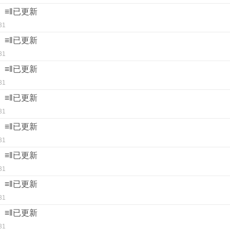
』≡‖已更新
31
』≡‖已更新
31
』≡‖已更新
31
』≡‖已更新
31
』≡‖已更新
31
』≡‖已更新
31
』≡‖已更新
31
』≡‖已更新
31