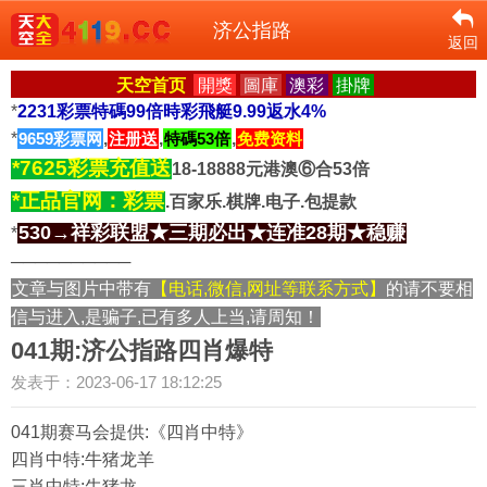
济公指路
返回
天空首页
開獎
圖庫
澳彩
掛牌
*
2231彩票特碼99倍時彩飛艇9.99返水4%
*
9659彩票网
,
注册送
,
特碼53倍
,
免费资料
*7625彩票充值送
18-18888元港澳⑥合53倍
*正品官网：彩票
.百家乐.棋牌.电子.包提款
530→祥彩联盟★三期必出★连准28期★稳赚
*
──────────
文章与图片中带有
【电话,微信,网址等联系方式】
的请不要相
信与进入,是骗子,已有多人上当,请周知！
041期:济公指路四肖爆特
发表于：2023-06-17 18:12:25
041期赛马会提供:《四肖中特》
四肖中特:牛猪龙羊
三肖中特:牛猪龙