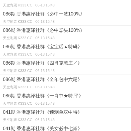
天空彩票 K333.CC
06-13 15:48
086期:香港惠泽社群《必中一波100%》
天空彩票 K333.CC
06-13 15:48
086期:香港惠泽社群《必中③头100%》
天空彩票 K333.CC
06-13 15:48
086期:香港惠泽社群《宝宝话▲特码》
天空彩票 K333.CC
06-13 15:48
086期:香港惠泽社群《四肖克黑庄↙》
天空彩票 K333.CC
06-13 15:48
086期:香港惠泽社群《全年包中六尾》
天空彩票 K333.CC
06-13 15:48
086期:香港惠泽社群《一肖中★特.平》
天空彩票 K333.CC
06-13 15:48
041期:香港惠泽社群《预测单双中特》
天空彩票 K333.CC
06-13 15:48
041期:香港惠泽社群《美女必中七肖》