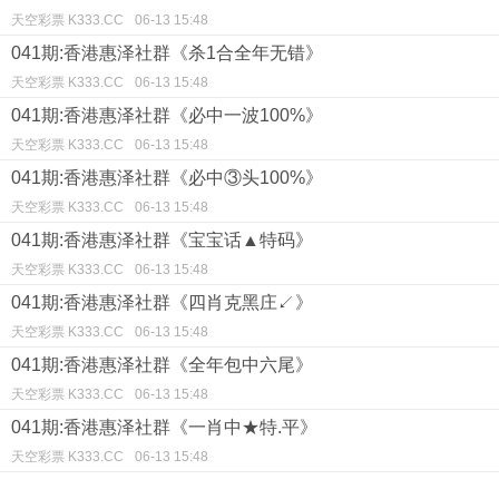
天空彩票 K333.CC
06-13 15:48
041期:香港惠泽社群《杀1合全年无错》
天空彩票 K333.CC
06-13 15:48
041期:香港惠泽社群《必中一波100%》
天空彩票 K333.CC
06-13 15:48
041期:香港惠泽社群《必中③头100%》
天空彩票 K333.CC
06-13 15:48
041期:香港惠泽社群《宝宝话▲特码》
天空彩票 K333.CC
06-13 15:48
041期:香港惠泽社群《四肖克黑庄↙》
天空彩票 K333.CC
06-13 15:48
041期:香港惠泽社群《全年包中六尾》
天空彩票 K333.CC
06-13 15:48
041期:香港惠泽社群《一肖中★特.平》
天空彩票 K333.CC
06-13 15:48