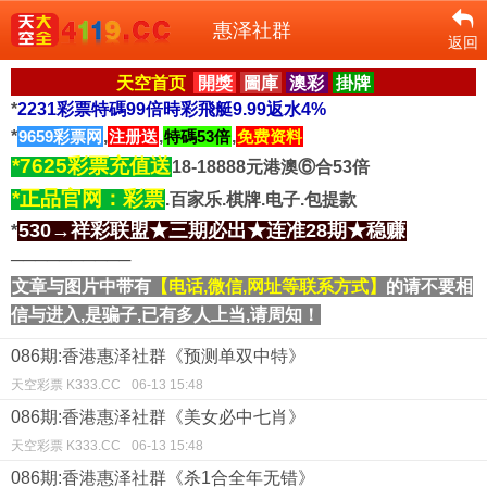
惠泽社群
返回
天空首页
開獎
圖庫
澳彩
掛牌
*
2231彩票特碼99倍時彩飛艇9.99返水4%
*
9659彩票网
,
注册送
,
特碼53倍
,
免费资料
*7625彩票充值送
18-18888元港澳⑥合53倍
*正品官网：彩票
.百家乐.棋牌.电子.包提款
530→祥彩联盟★三期必出★连准28期★稳赚
*
──────────
文章与图片中带有
【电话,微信,网址等联系方式】
的请不要相
信与进入,是骗子,已有多人上当,请周知！
086期:香港惠泽社群《预测单双中特》
天空彩票 K333.CC
06-13 15:48
086期:香港惠泽社群《美女必中七肖》
天空彩票 K333.CC
06-13 15:48
086期:香港惠泽社群《杀1合全年无错》