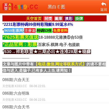
黑白Ｅ图
返回
天空首页
開獎
圖庫
澳彩
掛牌
*
2231彩票特碼99倍時彩飛艇9.99返水4%
*
9659彩票网
,
注册送
,
特碼53倍
,
免费资料
*7625彩票充值送
18-18888元港澳⑥合53倍
*正品官网：彩票
.百家乐.棋牌.电子.包提款
530→祥彩联盟★三期必出★连准28期★稳赚
*
──────────
文章与图片中带有
【电话,微信,网址等联系方式】
的请不要相
信与进入,是骗子,已有多人上当,请周知！
086期:六合天王
天空彩票 K333.CC
08-06 22:01
086期:六合明珠
天空彩票 K333.CC
08-06 22:01
086期:六合天书