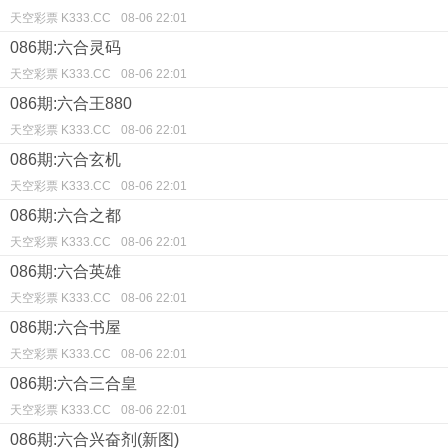
天空彩票 K333.CC
08-06 22:01
086期:六合灵码
天空彩票 K333.CC
08-06 22:01
086期:六合王880
天空彩票 K333.CC
08-06 22:01
086期:六合玄机
天空彩票 K333.CC
08-06 22:01
086期:六合之都
天空彩票 K333.CC
08-06 22:01
086期:六合英雄
天空彩票 K333.CC
08-06 22:01
086期:六合书屋
天空彩票 K333.CC
08-06 22:01
086期:六合三合皇
天空彩票 K333.CC
08-06 22:01
086期:六合兴奋剂(新图)