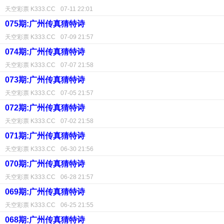
天空彩票 K333.CC
07-11 22:01
075期:广州传真猜特诗
天空彩票 K333.CC
07-09 21:57
074期:广州传真猜特诗
天空彩票 K333.CC
07-07 21:58
073期:广州传真猜特诗
天空彩票 K333.CC
07-05 21:57
072期:广州传真猜特诗
天空彩票 K333.CC
07-02 21:58
071期:广州传真猜特诗
天空彩票 K333.CC
06-30 21:56
070期:广州传真猜特诗
天空彩票 K333.CC
06-28 21:57
069期:广州传真猜特诗
天空彩票 K333.CC
06-25 21:55
068期:广州传真猜特诗