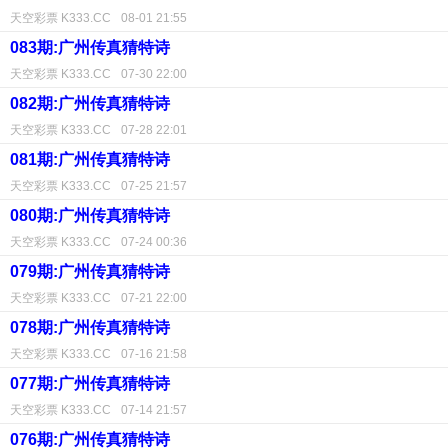
天空彩票 K333.CC
08-01 21:55
083期:广州传真猜特诗
天空彩票 K333.CC
07-30 22:00
082期:广州传真猜特诗
天空彩票 K333.CC
07-28 22:01
081期:广州传真猜特诗
天空彩票 K333.CC
07-25 21:57
080期:广州传真猜特诗
天空彩票 K333.CC
07-24 00:36
079期:广州传真猜特诗
天空彩票 K333.CC
07-21 22:00
078期:广州传真猜特诗
天空彩票 K333.CC
07-16 21:58
077期:广州传真猜特诗
天空彩票 K333.CC
07-14 21:57
076期:广州传真猜特诗