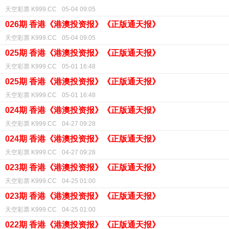
天空彩票 K999.CC
05-04 09:05
026期 香港《港澳投资报》《正版通天报》
天空彩票 K999.CC
05-04 09:05
025期 香港《港澳投资报》《正版通天报》
天空彩票 K999.CC
05-01 16:48
025期 香港《港澳投资报》《正版通天报》
天空彩票 K999.CC
05-01 16:48
024期 香港《港澳投资报》《正版通天报》
天空彩票 K999.CC
04-27 09:28
024期 香港《港澳投资报》《正版通天报》
天空彩票 K999.CC
04-27 09:28
023期 香港《港澳投资报》《正版通天报》
天空彩票 K999.CC
04-25 01:00
023期 香港《港澳投资报》《正版通天报》
天空彩票 K999.CC
04-25 01:00
022期 香港《港澳投资报》《正版通天报》