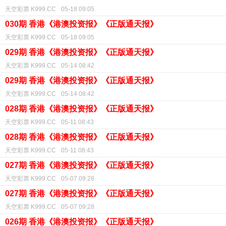
天空彩票 K999.CC
05-18 09:05
030期 香港《港澳投资报》《正版通天报》
天空彩票 K999.CC
05-18 09:05
029期 香港《港澳投资报》《正版通天报》
天空彩票 K999.CC
05-14 08:42
029期 香港《港澳投资报》《正版通天报》
天空彩票 K999.CC
05-14 08:42
028期 香港《港澳投资报》《正版通天报》
天空彩票 K999.CC
05-11 08:43
028期 香港《港澳投资报》《正版通天报》
天空彩票 K999.CC
05-11 08:43
027期 香港《港澳投资报》《正版通天报》
天空彩票 K999.CC
05-07 09:28
027期 香港《港澳投资报》《正版通天报》
天空彩票 K999.CC
05-07 09:28
026期 香港《港澳投资报》《正版通天报》