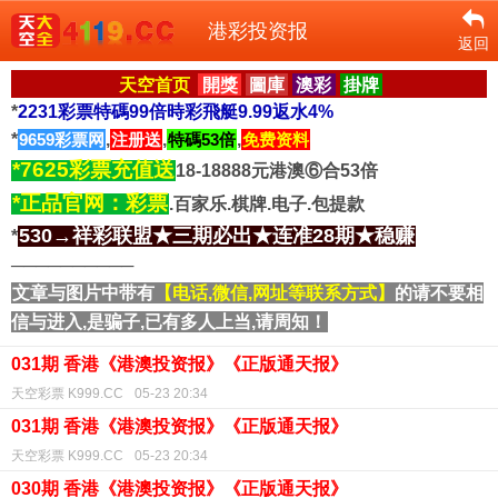
港彩投资报
返回
天空首页
開獎
圖庫
澳彩
掛牌
*
2231彩票特碼99倍時彩飛艇9.99返水4%
*
9659彩票网
,
注册送
,
特碼53倍
,
免费资料
*7625彩票充值送
18-18888元港澳⑥合53倍
*正品官网：彩票
.百家乐.棋牌.电子.包提款
530→祥彩联盟★三期必出★连准28期★稳赚
*
──────────
文章与图片中带有
【电话,微信,网址等联系方式】
的请不要相
信与进入,是骗子,已有多人上当,请周知！
031期 香港《港澳投资报》《正版通天报》
天空彩票 K999.CC
05-23 20:34
031期 香港《港澳投资报》《正版通天报》
天空彩票 K999.CC
05-23 20:34
030期 香港《港澳投资报》《正版通天报》