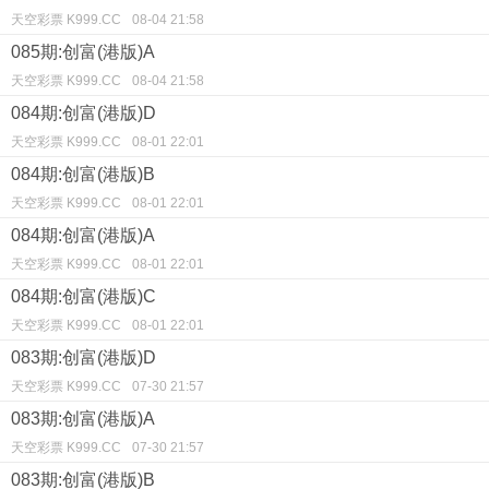
天空彩票 K999.CC
08-04 21:58
085期:创富(港版)A
天空彩票 K999.CC
08-04 21:58
084期:创富(港版)D
天空彩票 K999.CC
08-01 22:01
084期:创富(港版)B
天空彩票 K999.CC
08-01 22:01
084期:创富(港版)A
天空彩票 K999.CC
08-01 22:01
084期:创富(港版)C
天空彩票 K999.CC
08-01 22:01
083期:创富(港版)D
天空彩票 K999.CC
07-30 21:57
083期:创富(港版)A
天空彩票 K999.CC
07-30 21:57
083期:创富(港版)B