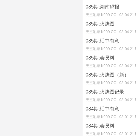
085期:湖南码报
天空彩票 K999.CC
08-04 21:
085期:火烧图
天空彩票 K999.CC
08-04 21:
085期:话中有意
天空彩票 K999.CC
08-04 21:
085期:会员料
天空彩票 K999.CC
08-04 21:
085期:火烧图（新）
天空彩票 K999.CC
08-04 21:
085期:火烧图记录
天空彩票 K999.CC
08-04 21:
084期:话中有意
天空彩票 K999.CC
08-01 21:
084期:会员料
天空彩票 K999.CC
08-01 21: