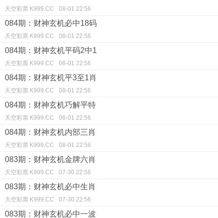
天空彩票 K999.CC
08-01 22:56
084期：财神玄机必中18码
天空彩票 K999.CC
08-01 22:56
084期：财神玄机平码2中1
天空彩票 K999.CC
08-01 22:56
084期：财神玄机平3至1肖
天空彩票 K999.CC
08-01 22:56
084期：财神玄机巧解平特
天空彩票 K999.CC
08-01 22:56
084期：财神玄机内部三肖
天空彩票 K999.CC
08-01 22:56
083期：财神玄机金牌六肖
天空彩票 K999.CC
07-30 22:56
083期：财神玄机必中生肖
天空彩票 K999.CC
07-30 22:56
083期：财神玄机必中一波