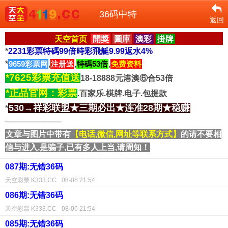
36码中特
返回
天空首页
開獎
圖庫
澳彩
掛牌
*
2231彩票特碼99倍時彩飛艇9.99返水4%
*
9659彩票网
,
注册送
,
特碼53倍
,
免费资料
*7625彩票充值送
18-18888元港澳⑥合53倍
*正品官网：彩票
.百家乐.棋牌.电子.包提款
530→祥彩联盟★三期必出★连准28期★稳赚
*
──────────
文章与图片中带有
【电话,微信,网址等联系方式】
的请不要相
信与进入,是骗子,已有多人上当,请周知！
087期:无错36码
天空彩票 K333.CC
08-08 21:54
086期:无错36码
天空彩票 K333.CC
08-06 21:54
085期:无错36码