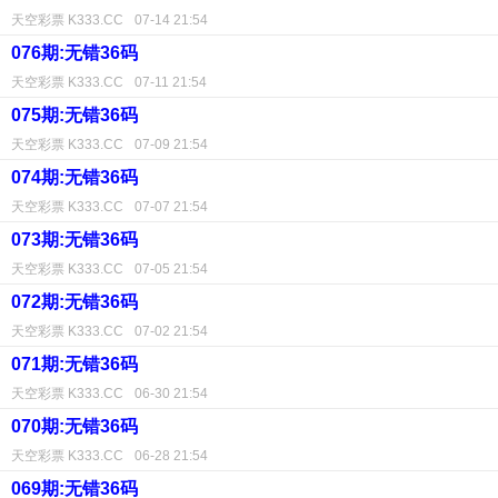
天空彩票 K333.CC
07-14 21:54
076期:无错36码
天空彩票 K333.CC
07-11 21:54
075期:无错36码
天空彩票 K333.CC
07-09 21:54
074期:无错36码
天空彩票 K333.CC
07-07 21:54
073期:无错36码
天空彩票 K333.CC
07-05 21:54
072期:无错36码
天空彩票 K333.CC
07-02 21:54
071期:无错36码
天空彩票 K333.CC
06-30 21:54
070期:无错36码
天空彩票 K333.CC
06-28 21:54
069期:无错36码